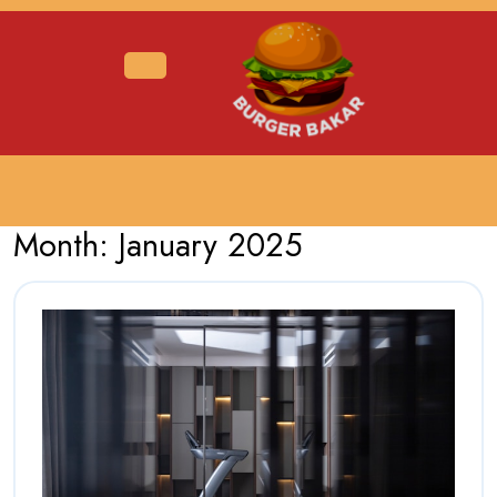
Skip
to
content
Open
Menu
Month:
January 2025