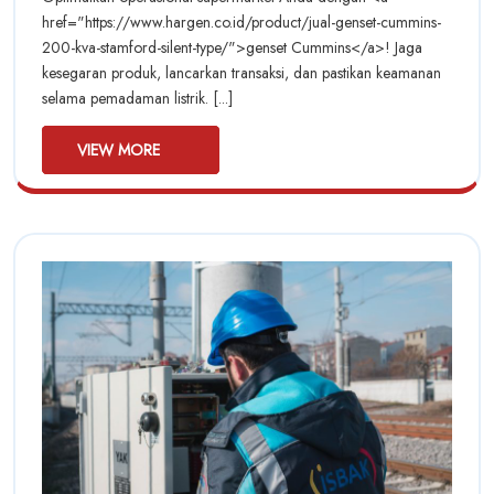
Genset
Cummi
href="https://www.hargen.co.id/product/jual-genset-cummins-
Cummins
200-kva-stamford-silent-type/">genset Cummins</a>! Jaga
Untuk
Untuk
kesegaran produk, lancarkan transaksi, dan pastikan keamanan
Operasional
Operas
selama pemadaman listrik. [...]
Supermarket
Superm
VIEW
VIEW MORE
MORE