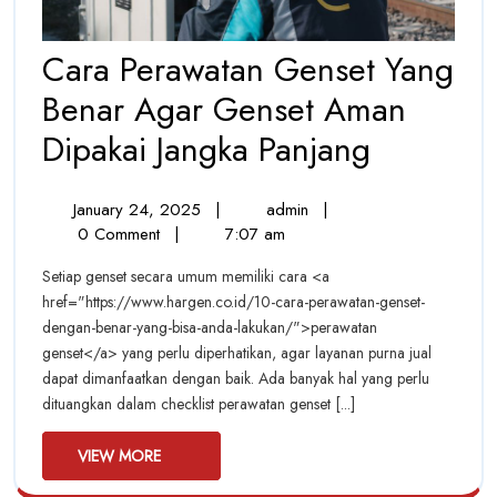
Cara Perawatan Genset Yang
Benar Agar Genset Aman
Cara
Dipakai Jangka Panjang
Perawat
January
Cara
January 24, 2025
|
admin
|
Genset
24,
Perawatan
0 Comment
|
7:07 am
Yang
2025
Genset
Setiap genset secara umum memiliki cara <a
Yang
Benar
href="https://www.hargen.co.id/10-cara-perawatan-genset-
Benar
dengan-benar-yang-bisa-anda-lakukan/">perawatan
Agar
Agar
genset</a> yang perlu diperhatikan, agar layanan purna jual
Genset
Genset
dapat dimanfaatkan dengan baik. Ada banyak hal yang perlu
Aman
Dipakai
dituangkan dalam checklist perawatan genset [...]
Aman
Jangka
Panjang
VIEW
Dipakai
VIEW MORE
MORE