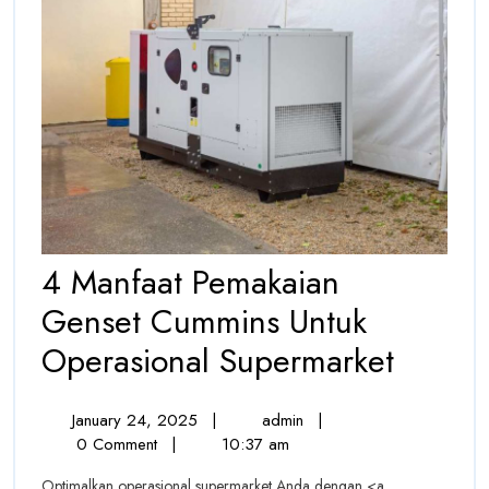
4 Manfaat Pemakaian
Genset Cummins Untuk
4
Operasional Supermarket
Manfaa
January
4
January 24, 2025
|
admin
|
Pemak
24,
Manfaat
0 Comment
|
10:37 am
Gense
2025
Pemakaian
Optimalkan operasional supermarket Anda dengan <a