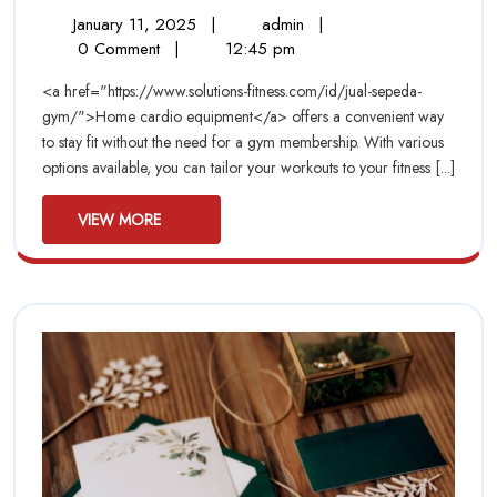
Benef
January
The
January 11, 2025
|
admin
|
of
11,
Benefits
0 Comment
|
12:45 pm
Hom
2025
of
<a href="https://www.solutions-fitness.com/id/jual-sepeda-
Home
Card
gym/">Home cardio equipment</a> offers a convenient way
Cardio
to stay fit without the need for a gym membership. With various
Equipment:
Equi
options available, you can tailor your workouts to your fitness [...]
How
How
to
VIEW
Stay
VIEW MORE
to
MORE
Fit
Without
Stay
Leaving
Fit
the
House
With
Leav
the
Hou