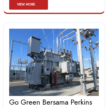
Multi
Trainer
VIEW
VIEW MORE
MORE
Machine
Functional
for
Trainer
Your
Fitness
Machine
Goals
for
Your
Fitness
Goals
Go Green Bersama Perkins