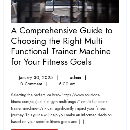
A Comprehensive Guide to
Choosing the Right Multi
Functional Trainer Machine
A
for Your Fitness Goals
Comprehe
January
A
January 30, 2025
|
admin
|
Guide
30,
Comprehensive
0 Comment
|
6:00 am
to
2025
Guide
Selecting the perfect <a href="https://www.solutions-
to
Choosing
fitness.com/id/jual-alat-gym-multifungsi/">multi functional
Choosing
trainer machine</a> can significantly impact your fitness
the
the
journey. This guide will help you make an informed decision
Right
Right
based on your specific fitness goals and [...]
Multi
Functional