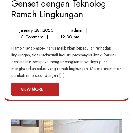
Genset dengan Teknologi
Go
Ramah Lingkungan
Green
January
Go
January 28, 2025
|
admin
|
Bersama
28,
Green
0 Comment
|
12:00 am
Perkins
2025
Bersama
Hampir setiap aspek harus melibatkan kepedulian terhadap
Perkins
Genset
lingkungan, tidak terkecuali industri pembangkit listrik. Perkins
Genset
genset terus berupaya mengembangkan inovasinya guna
dengan
dengan
menghadirkan solusi yang ramah lingkungan. Mereka memimpin
Teknologi
Teknologi
perubahan tersebut dengan [...]
Ramah
Lingkungan
Ramah
VIEW
VIEW MORE
MORE
Lingkungan