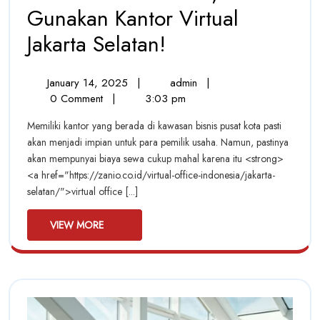
Gunakan Kantor Virtual
Sukses
Jakarta Selatan!
Bisnis
January
Sukses
January 14, 2025
|
admin
|
Online,
14,
Bisnis
0 Comment
|
3:03 pm
Gunakan
2025
Online,
Memiliki kantor yang berada di kawasan bisnis pusat kota pasti
Gunakan
Kantor
akan menjadi impian untuk para pemilik usaha. Namun, pastinya
Kantor
akan mempunyai biaya sewa cukup mahal karena itu <strong>
Virtual
Virtual
<a href="https://zanio.co.id/virtual-office-indonesia/jakarta-
Jakarta
Jakarta
selatan/">virtual office [...]
Selatan!
Selatan!
VIEW
VIEW MORE
MORE