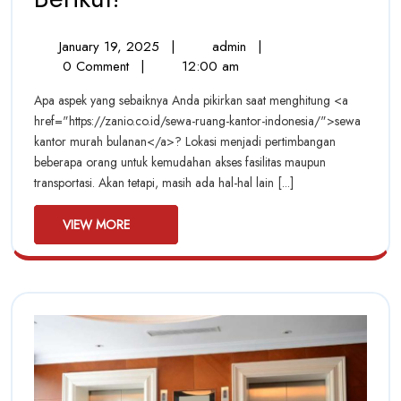
Sewa
January
Dapatkan
January 19, 2025
|
admin
|
Kantor
19,
Sewa
0 Comment
|
12:00 am
Murah
2025
Kantor
Apa aspek yang sebaiknya Anda pikirkan saat menghitung <a
Murah
Bulanan
href="https://zanio.co.id/sewa-ruang-kantor-indonesia/">sewa
Bulanan
kantor murah bulanan</a>? Lokasi menjadi pertimbangan
Dengan
Dengan
beberapa orang untuk kemudahan akses fasilitas maupun
Memperhatikan
Memperhatikan
transportasi. Akan tetapi, masih ada hal-hal lain [...]
4
Hal
4
Berikut!
VIEW
VIEW MORE
MORE
Hal
Berikut!