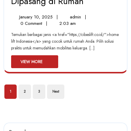
Berbagai
Dipasang di Rumah
Jenis
January
Berbagai
January 10, 2025
|
admin
|
Home
10,
Jenis
0 Comment
|
2:03 am
Lift
2025
Home
Temukan berbagai jenis <a href="https://cibeslift.co.id/">home
Lift
Indonesia
lift Indonesia</a> yang cocok untuk rumah Anda. Pilih solusi
Indonesia
praktis untuk memudahkan mobilitas keluarga. [...]
yang
yang
Bisa
Bisa
VIEW
Dipasang
VIEW MORE
MORE
di
Dipasang
Rumah
di
Posts
1
2
3
Next
Rumah
pagination