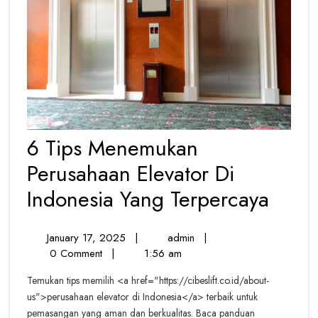
6 Tips Menemukan
Perusahaan Elevator Di
6
Indonesia Yang Terpercaya
Tips
January
6
January 17, 2025
|
admin
|
Mene
17,
Tips
0 Comment
|
1:56 am
Peru
2025
Menemukan
Temukan tips memilih <a href="https://cibeslift.co.id/about-
Perusahaan
Eleva
us">perusahaan elevator di Indonesia</a> terbaik untuk
Elevator
pemasangan yang aman dan berkualitas. Baca panduan
Di