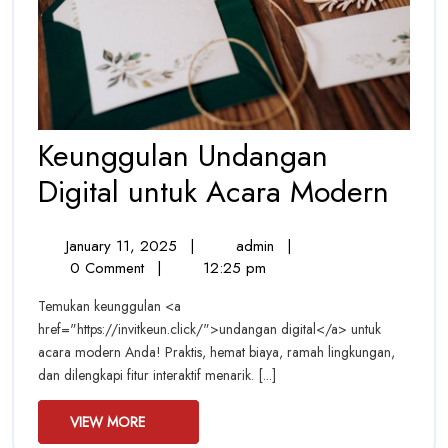
Keunggulan Undangan
Keu
Digital untuk Acara Modern
Und
January
Keunggulan
January 11, 2025
|
admin
|
Digit
11,
Undangan
0 Comment
|
12:25 pm
untu
2025
Digital
Temukan keunggulan <a
untuk
Acar
href="https://invitkeun.click/">undangan digital</a> untuk
Acara
acara modern Anda! Praktis, hemat biaya, ramah lingkungan,
Modern
Mod
dan dilengkapi fitur interaktif menarik. [...]
VIEW
VIEW MORE
MORE