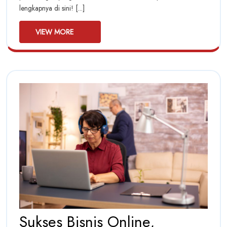
Di
lengkapnya di sini! [...]
Indonesia
Indon
Yang
VIEW
Terpercaya
VIEW MORE
Yang
MORE
Terpe
Sukses Bisnis Online,